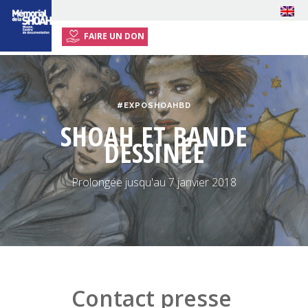
FAIRE UN DON
ACCUEIL
EXPOSITION
#EXPOSHOAHBD
ÉVÉNEMENTS
SHOAH ET BANDE
RESSOURCES
DESSINÉE
ENSEIGNANTS
Prolongée jusqu'au 7 janvier 2018
INFOS PRATIQUES
Contact presse