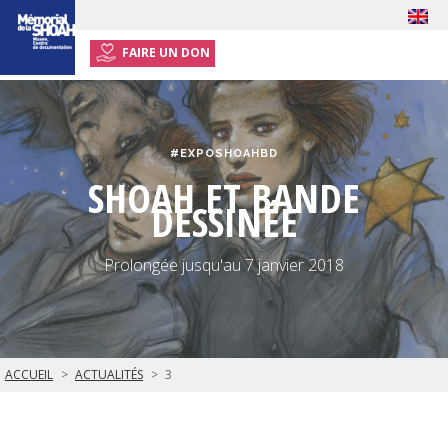
FAIRE UN DON
ACCUEIL
EXPOSITION
#EXPOSHOAHBD
ÉVÉNEMENTS
SHOAH ET BANDE
RESSOURCES
DESSINÉE
ENSEIGNANTS
Prolongée jusqu'au 7 janvier 2018
INFOS PRATIQUES
ACCUEIL
ACTUALITÉS
3